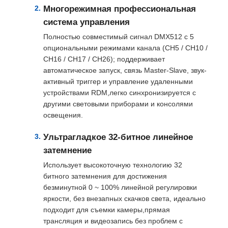
Многорежимная профессиональная
система управления
О нас
Полностью совместимый сигнал DMX512 с 5
опциональными режимами канала (CH5 / CH10 /
CH16 / CH17 / CH26); поддерживает
Экскурсия по заводу
автоматическое запуск, связь Master-Slave, звук-
активный триггер и управление удаленными
устройствами RDM,легко синхронизируется с
Контроль качества
другими световыми приборами и консолями
освещения.
Свяжитесь с нами
Ультрагладкое 32-битное линейное
затемнение
Новости
Использует высокоточную технологию 32
битного затемнения для достижения
безминутной 0 ~ 100% линейной регулировки
Случаи
яркости, без внезапных скачков света, идеально
подходит для съемки камеры,прямая
трансляция и видеозапись без проблем с
Запрос цены