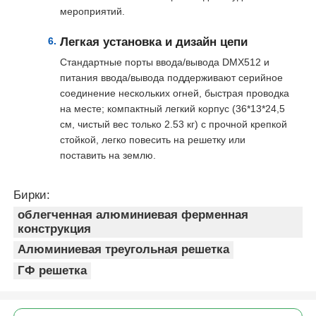
мероприятий.
Ферма для освещения концертов
Легкая установка и дизайн цепи
Стандартные порты ввода/вывода DMX512 и
питания ввода/вывода поддерживают серийное
Кронштейн для светодиодного дисплея
соединение нескольких огней, быстрая проводка
на месте; компактный легкий корпус (36*13*24,5
Летный случай
см, чистый вес только 2.53 кг) с прочной крепкой
стойкой, легко повесить на решетку или
поставить на землю.
Клип для этапного освещения
Бирки:
Подъемная башня
облегченная алюминиевая ферменная
конструкция
Алюминиевая треугольная решетка
Круговая ферма
ГФ решетка
б/у сценическое оборудование