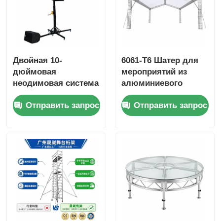
Двойная 10-
6061-T6 Шатер для
дюймовая
мероприятий из
неодимовая система
алюминиевого
звуковых аппаратов
сплава с
Отправить запрос
Отправить запрос
с ручной стойкой
водонепроницаемой
винтовки и 4-
крышей из ПВХ и
точечной базой
модульной
вытяжки для
портативной
профессионального
конструкцией
звука