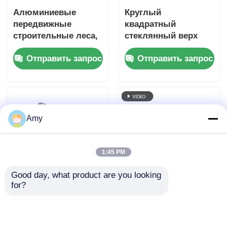
Алюминиевые
Круглый
передвижные
квадратный
строительные леса,
стеклянный верх
сертифицированные
алюминиевый ди-
Отправить запрос
Отправить запрос
CE EN1004, из
джей сценическая
алюминиевого
платформа
сплава 6061-T6 и
портативная
регулируемой
съемная для
высотой 6–12 м.
мероприятий
Amy
1:45 PM
Good day, what product are you looking 
for?
Мобильная
Портативный
алюминиевая
алюминиевый
крыша с треском на
баррикад для
колесах
контроля толпы