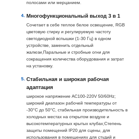
полосами или мерцанием.
Многофункциональный выход 3 в 1
Алюминиевая подставка
Сочетает в себе теплое белое освещение, RGB
цветовую стирку и регулируемую частоту
алюминиевая ферменная конструкция spigot
светодиодной вспышки (1-30 Гц) в одном
устройстве, заменить отдельный
жалюзи,Паральные и стробные огни для
Алюминиевый болт
сокращения количества оборудования и затрат
на установку.
Система алюминиевых решеток
Стабильная и широкая рабочая
адаптация
Станция из алюминия
широкое напряжение AC100-220V 50/60Hz;
широкий диапазон рабочей температуры от
-30°C до 50°C, стабильная производительность в
Складные решетки
холодных местах на открытом воздухе и
высокотемпературных крытых клубах;Степень
защиты помещений IP20 для сцены, для
Баррикады толпы
использования в помещениях для студий и