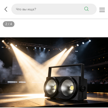
2
/
4