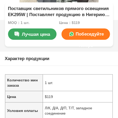
Поставщик светильников прямого освещения
EK295W | Поставляет продукцию в Нигерию,
Южную Африку, Кению и другие страны.
MOQ：1 шт.
Цена：$119
Побеседуйте
Лучшая цена
теперь
Характер продукции
Количество мин
1 шт.
заказа
Цена
$119
Л/К, Д/А, Д/П, Т/Т, западное
Условия оплаты
соединение