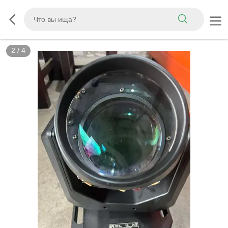
2
/
4