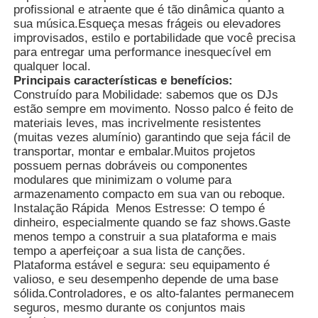
profissional e atraente que é tão dinâmica quanto a
sua música.Esqueça mesas frágeis ou elevadores
improvisados, estilo e portabilidade que você precisa
para entregar uma performance inesquecível em
qualquer local.
Principais características e benefícios:
Construído para Mobilidade: sabemos que os DJs
estão sempre em movimento. Nosso palco é feito de
materiais leves, mas incrivelmente resistentes
(muitas vezes alumínio) garantindo que seja fácil de
transportar, montar e embalar.Muitos projetos
possuem pernas dobráveis ou componentes
modulares que minimizam o volume para
armazenamento compacto em sua van ou reboque.
Instalação Rápida ️ Menos Estresse: O tempo é
dinheiro, especialmente quando se faz shows.Gaste
Lar
menos tempo a construir a sua plataforma e mais
tempo a aperfeiçoar a sua lista de canções.
Plataforma estável e segura: seu equipamento é
Produtos
valioso, e seu desempenho depende de uma base
sólida.Controladores, e os alto-falantes permanecem
seguros, mesmo durante os conjuntos mais
Vídeos