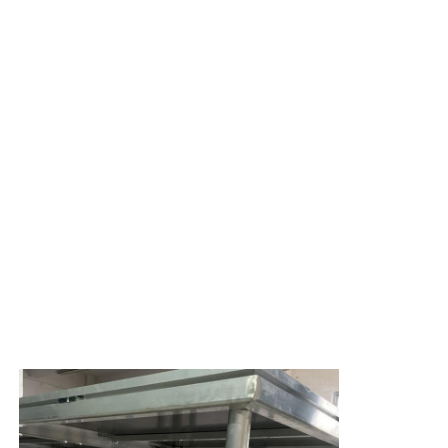
Estrutura de Iluminação para Concertos
Parâmetro de exibição de LED
Estojo de vôo
Grampos para iluminação de palco
Torre de elevação
Truss circular
equipamento de palco usado