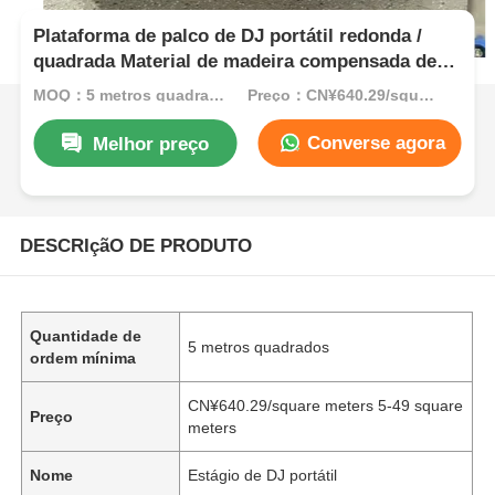
Plataforma de palco de DJ portátil redonda /
quadrada Material de madeira compensada de
alumínio desmontável
MOQ：5 metros quadrados
Preço：CN¥640.29/square meters 5-49 square meters
Converse agora
Melhor preço
DESCRIçãO DE PRODUTO
Quantidade de
5 metros quadrados
ordem mínima
CN¥640.29/square meters 5-49 square
Preço
meters
Nome
Estágio de DJ portátil