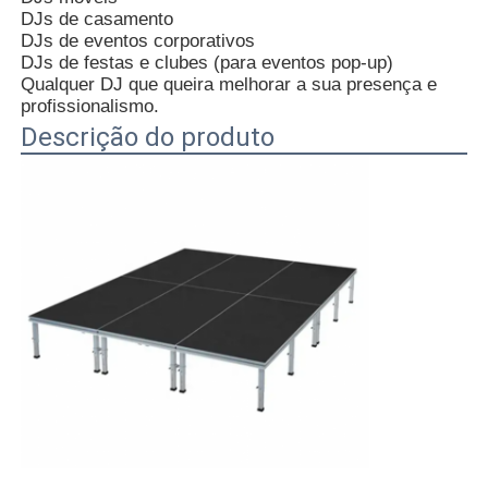
DJs de casamento
DJs de eventos corporativos
Truss de palco de alumínio
DJs de festas e clubes (para eventos pop-up)
Qualquer DJ que queira melhorar a sua presença e
profissionalismo.
fardo de alumínio do torneira
Descrição do produto
Truss quadrado de parafusos de alumínio
Sistema de travessia de alumínio
Plataforma de palco de alumínio
Traseiras de camadas
Barricadas de multidão