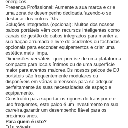
enérgicos.
Presença Profissional: Aumente a sua marca e crie
uma zona de desempenho dedicada.fazendo-o se
Sobre Nós
destacar dos outros DJs.
Soluções integradas (opcional): Muitos dos nossos
palcos portáteis vêm com recursos inteligentes como
Visita à fábrica
canais de gestão de cabos integrados para manter a
sua fiação arrumada e livre de acidentes,ou fachadas
opcionais para esconder equipamentos e criar uma
Controle de Qualidade
estética mais limpa.
Dimensões versáteis: quer precise de uma plataforma
compacta para locais íntimos ou de uma superfície
maior para eventos maiores,Os nossos palcos de DJ
Contacte-nos
portáteis são frequentemente modulares ou
disponíveis em várias dimensões para se adequar
perfeitamente às suas necessidades de espaço e
Notícias
equipamento.
Construído para suportar os rigores do transporte e
uso frequentes, este palco é um investimento na sua
Casos
carreira.garantir um desempenho fiável para os
próximos anos.
Para quem é isto?
Solicite uma cotação
DJs móveis