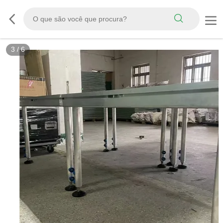
3
/
6