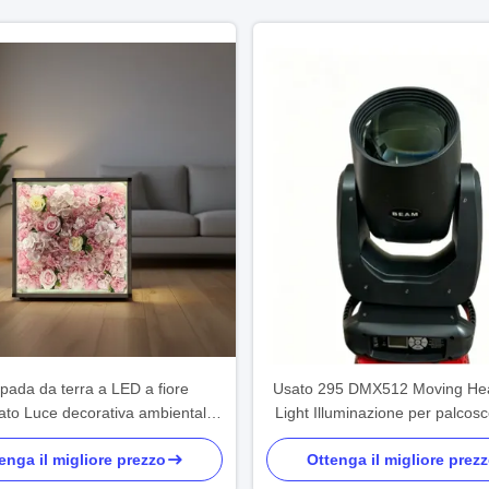
ada da terra a LED a fiore
Usato 295 DMX512 Moving H
ato Luce decorativa ambientale
Light Illuminazione per palcosc
giorno camera da letto Vendita
interni Vendita calda in Afric
enga il migliore prezzo
Ottenga il migliore prez
n Africa Medio Oriente Sud-est
Oriente, Sud-est asiatico e Asia
asiatico