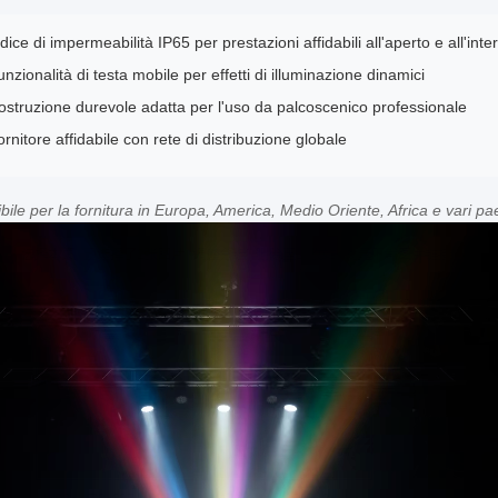
dice di impermeabilità IP65 per prestazioni affidabili all'aperto e all'inte
nzionalità di testa mobile per effetti di illuminazione dinamici
ostruzione durevole adatta per l'uso da palcoscenico professionale
rnitore affidabile con rete di distribuzione globale
bile per la fornitura in Europa, America, Medio Oriente, Africa e vari p