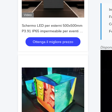
In
Video
Fu
C
Schermo LED per esterni 500x500mm
P3.91 IP65 impermeabile per eventi e
Fo
pubblicità
Ottenga il migliore prezzo
Disponi