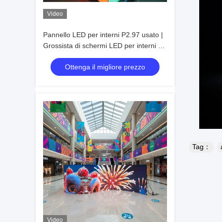
Video
Pannello LED per interni P2.97 usato |
Grossista di schermi LED per interni ad
alta frequenza di aggiornamento
Ottenga il migliore prezzo
Tag：
Video