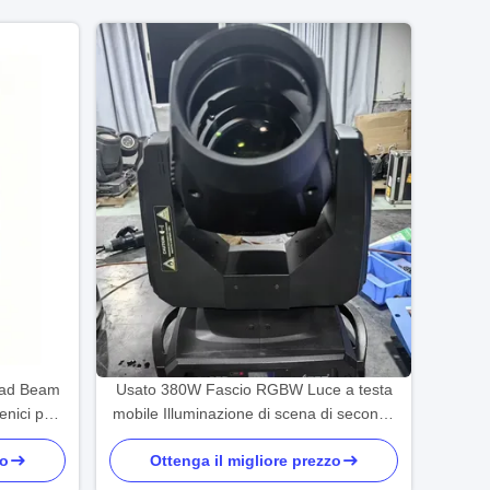
ead Beam
Usato 380W Fascio RGBW Luce a testa
enici per
mobile Illuminazione di scena di seconda
a, Medio
mano per concerti, matrimoni, spettacoli
zo
Ottenga il migliore prezzo
 centrale
dal vivo, vendita calda in Medio Oriente,
Sud-Est asiatico, Africa