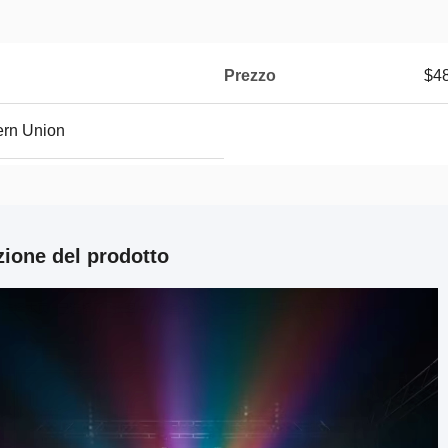
Prezzo
$4
ern Union
zione del prodotto