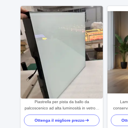
Piastrella per pista da ballo da
Lamp
palcoscenico ad alta luminosità in vetro a
conserv
LED per eventi bar per matrimoni Vendita
per sog
Ottenga il migliore prezzo
Ott
calda in Africa Medio Oriente Sud-est
calda i
asiatico