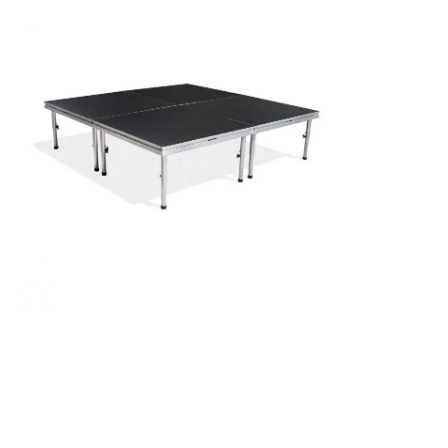
Truss per illuminazione concerti
Supporto per il display a LED
Caso di volo
Clampo per illuminazione di palcoscenico
Torre di sollevamento
Tracciato circolare
attrezzature sceniche usate