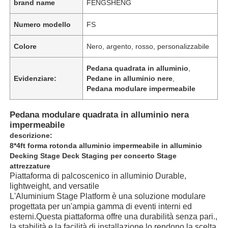
brand name
FENGSHENG
Numero modello
FS
Colore
Nero, argento, rosso, personalizzabile
Pedana quadrata in alluminio
,
Evidenziare:
Pedane in alluminio nere
,
Pedana modulare impermeabile
Pedana modulare quadrata in alluminio nera
impermeabile
descrizione:
8*4ft forma rotonda alluminio impermeabile in alluminio
Decking Stage Deck Staging per concerto Stage
attrezzature
Piattaforma di palcoscenico in alluminio Durable,
lightweight, and versatile
L'Aluminium Stage Platform è una soluzione modulare
progettata per un'ampia gamma di eventi interni ed
esterni.Questa piattaforma offre una durabilità senza pari.,
la stabilità e la facilità di installazione lo rendono la scelta