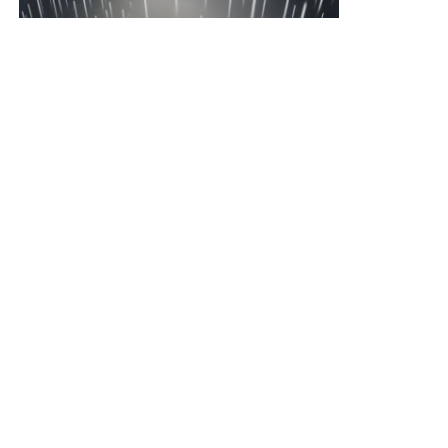
Tracciato per palchi in alluminio
capriata di alluminio della spina
Bullone in alluminio per traliccio quadrato
Sistema di tralicci in alluminio
Piattaforma per palcoscenico in alluminio
Fabbricazione a strati
Barricate della folla