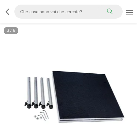
3
/
6