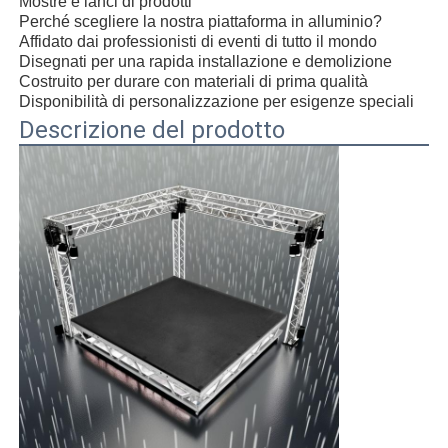
Mostre e lanci di prodotti
Perché scegliere la nostra piattaforma in alluminio?
Affidato dai professionisti di eventi di tutto il mondo
Su di noi
Disegnati per una rapida installazione e demolizione
Costruito per durare con materiali di prima qualità
Disponibilità di personalizzazione per esigenze speciali
Visita alla fabbrica
Descrizione del prodotto
Controllo della qualità
Contattaci
Notizie
Casi
Chiedi un preventivo