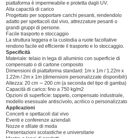
piattaforma è impermeabile e protetta dagli UV.
Alta capacità di carico
Progettato per sopportare carichi pesanti, rendendolo
adatto per spettacoli dal vivo, attrezzature pesanti o
grandi gruppi di persone.
Facile trasporto e stoccaggio
La struttura leggera e la custodia a ruote facoltative
rendono facile ed efficiente il trasporto e lo stoccaggio.
Specificità
Materiale: telaio in lega di alluminio con superficie di
compensato o di cartone composito
Dimensioni di piattaforma standard: 1m x 1m / 1.22m x
1.22m / 2m x 1m (dimensioni personalizzate disponibili)
Altezza: 20 cm ∼ 200 cm (a seconda del tipo di gamba)
Capacità di carico: fino a 750 kg/m2
Opzioni di superficie: tappeto, compensato industriale,
Casa
modello esessuale antiscivolo, acrilico o personalizzato
Applicazioni
Concerti e spettacoli dal vivo
Prodotti
Eventi e conferenze aziendali
Nozze e sfilate di moda
Presentazioni scolastiche e universitarie
Video