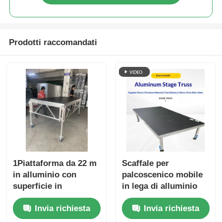
Prodotti raccomandati
1Piattaforma da 22 m
Scaffale per
in alluminio con
palcoscenico mobile
superficie in
in lega di alluminio
compensato da 18
quadrato con altezza
Invia richiesta
Invia richiesta
mm e custodia per le
regolabile da 40 a 100
attrezzature di
cm per