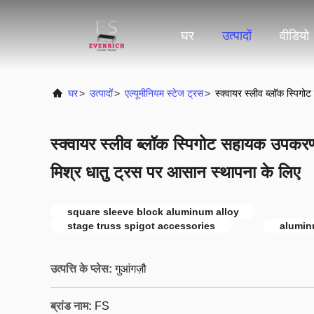
घर
उत्पादों
वीडियो
घर
>
उत्पादों
>
एल्यूमीनियम स्टेज ट्रस
>
स्क्वायर स्लीव ब्लॉक स्पि
स्क्वायर स्लीव ब्लॉक स्पिगोट सहायक उपकर
मिश्र धातु ट्रस पर आसान स्थापना के लिए
square sleeve block aluminum alloy
stage truss spigot accessories
alumin
उत्पत्ति के प्लेस:
गुआंगज़ौ
ब्रांड नाम:
FS