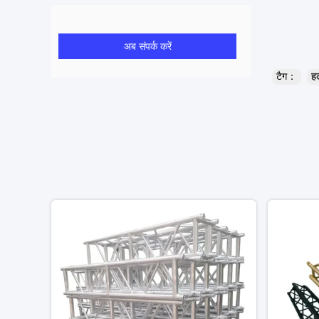
अब संपर्क करें
टैग：
हल