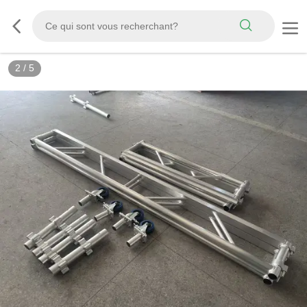
3
/
5