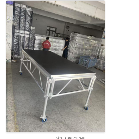
À propos de nous
Visite de l'usine
Contrôle qualité
Contactez-nous
Nouvelles
Cas
Demandez un devis
Détails structurels