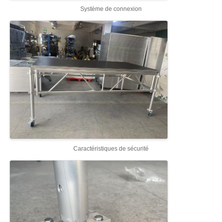
Système de connexion
Faisceau d'éclairage de concert
Support d'affichage LED
Casse-vol
Pince pour éclairage de scène
Tour de levage
Caractéristiques de sécurité
Traverse circulaire
matériel de scène d'occasion