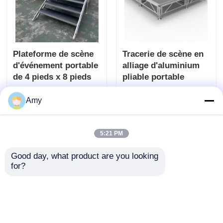
Plateforme de scène
Tracerie de scène en
d'événement portable
alliage d'aluminium
de 4 pieds x 8 pieds
pliable portable
hauteur réglable 750
envoyer une
envoyer une
kg/m2 capacité de
Amy
charge
demande
demande
5:21 PM
Aperçu
Au sujet de nous
Contactez-nous
Desktop Site
Good day, what product are you looking 
Plan du site
for?
Politique en matière de protection de la vie privée
Qualité
Tracé de scène en aluminium
Usine De
Chine.Copyright © 2026 Guangzhou Fengsheng
Performance Equipment Co., Ltd. All Rights