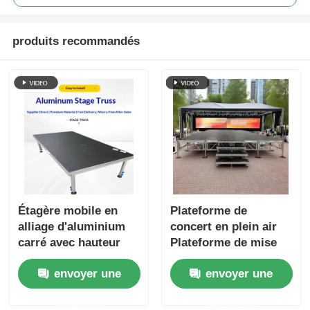
produits recommandés
Étagère mobile en
Plateforme de
alliage d'aluminium
concert en plein air
carré avec hauteur
Plateforme de mise
réglable 40-100 cm
en scène en
envoyer une
envoyer une
pour une installation
aluminium carrée
rapide
ronde
demande
demande