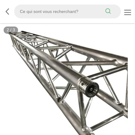
2
/
3