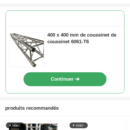
Faisceau d'éclairage de concert
Support d'affichage LED
400 x 400 mm de coussinet de
coussinet 6061-T6
Casse-vol
Pince pour éclairage de scène
Continuer
Tour de levage
Traverse circulaire
produits recommandés
matériel de scène d'occasion