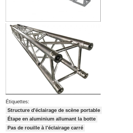
Tracé de scène en aluminium
botte en aluminium de broche
Traverse carrée de boulon en aluminium
Système de travées en aluminium
Plateforme de scène en aluminium
Étiquettes:
Traces à couches
Structure d'éclairage de scène portable
Étape en aluminium allumant la botte
Pas de rouille à l'éclairage carré
Barricades de la foule