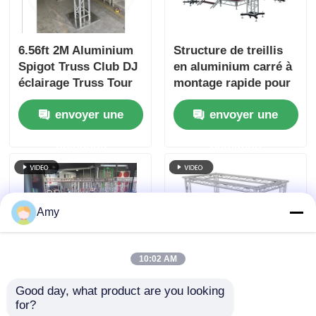
6.56ft 2M Aluminium
Structure de treillis
Spigot Truss Club DJ
en aluminium carré à
éclairage Truss Tour
montage rapide pour
Totem
éclairage, treillis en
envoyer une
envoyer une
alliage d'aluminium
pour
demande
demande
intérieur/extérieur
Amy
10:02 AM
Good day, what product are you looking 
Faisceau de treillis et
Faible poids et
for?
de scène à
robuste