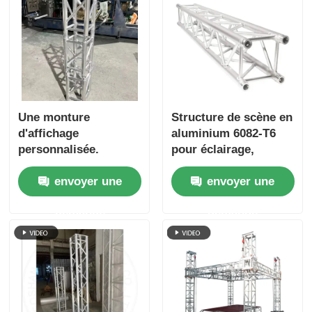
Une monture
Structure de scène en
d'affichage
aluminium 6082-T6
personnalisée.
pour éclairage,
400x400mm, avec
envoyer une
envoyer une
collier de serrage
demande
demande