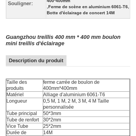
400*400mm
Souligner:
,
,
Ferme de scène en aluminium 6061-T6
Botte d'éclairage de concert 14M
Guangzhou treillis 400 mm * 400 mm boulon
mini treillis d'éclairage
Description du produit
Taille des
ferme carrée de boulon de
produits
400mm*400mm
Matériel
Alliage d'aluminium 6061-T6
Maison
Longueur
0,5 M, 1 M, 2 M, 3 M, 4 M Taille
personnalisée
Tube principal
50*3mm
Produits
Tube de renfort
30*2mm
Vice Tube
25*2mm
Durée de
14M
Vidéos