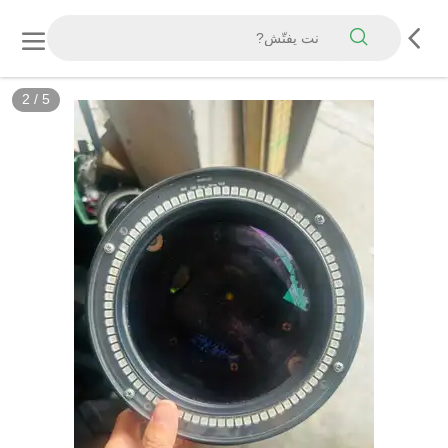
2
/
5