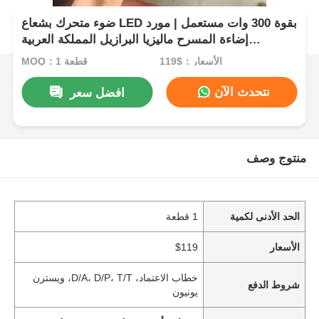
ضوء متحرك بشعاع LED بقوة 300 وات مستعمل | مورد
إضاءة المسرح ماليزيا البرازيل المملكة العربية
السعودية
الأسعار：$119
MOQ：1 قطعة
نتحدث الآن
افضل سعر
منتوج وصف
الحد الأدنى لكمية
1 قطعة
الأسعار
$119
خطاب الاعتماد، D/A، D/P، T/T، ويسترن
شروط الدفع
يونيون