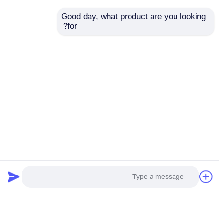
معدات إضاءة مسرح مستعملة,معدات مسرح مستعملة
Good day, what product are you looking 
مصباح رأس متحرك LED مستعمل 300W
for?
إضاءة المسرح مع الضمان
احصل على افضل سعر ل
ضوء متحرك بشعاع LED بقوة 300
وات مستعمل | مورد إضاءة المسرح
ماليزيا البرازيل المملكة العربية
السعودية
بيت
استمر
منتجات
مقاطع الفيديو