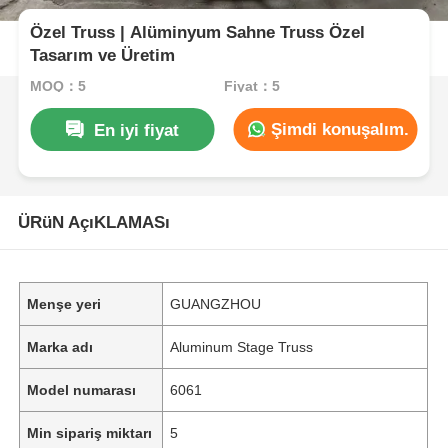
Özel Truss | Alüminyum Sahne Truss Özel
Tasarım ve Üretim
MOQ：5
Fiyat：5
Şimdi konuşalım.
En iyi fiyat
ÜRüN AçıKLAMASı
Menşe yeri
GUANGZHOU
Marka adı
Aluminum Stage Truss
Model numarası
6061
Min sipariş miktarı
5