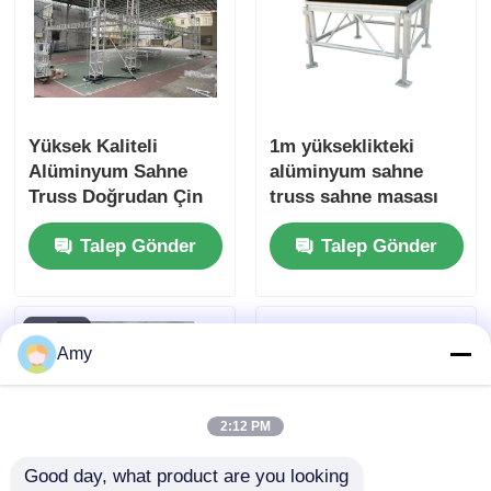
planners, factory
direct price.
Konser Aydınlatma Kafası
LED ekran braketi
Yüksek Kaliteli
1m yükseklikteki
Alüminyum Sahne
alüminyum sahne
Uçuş kasası
Truss Doğrudan Çin
truss sahne masası
Fabrikası
kolay montaj için
Talep Gönder
Talep Gönder
Guangzhou400*400alüminyum
tasarlanmış dayanıklı
Sahne aydınlatma kelepçesi
truss
yapı ve çok yönlü
etkinlik uygulamaları
Yükselticiler
Amy
Dairesel kafes
2:12 PM
ikinci el sahne ekipmanları
Good day, what product are you looking 