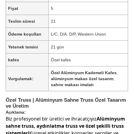
Fiyat
5
Teslim süresi
21
Ödeme koşulları
L/C, D/A, D/P, Western Union
Yetenek temini
21 gün
kafes
Özel kafes
Özel Alüminyum Kademeli Kafes
,
Vurgulamak:
alüminyum makas özel tasarım
,
sahne makası imalatı
Özel Truss | Alüminyum Sahne Truss Özel Tasarım
ve Üretim
Açıklama:
Biz profesyonel bir üretici ve ihracatçıyız
Alüminyum
sahne truss, aydınlatma truss ve özel şekilli truss
sistemleri
Küresel etkinlikler, konserler, sergiler ve