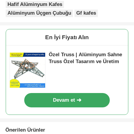
Hafif Alüminyum Kafes
Alüminyum Üçgen Çubuğu
Gf kafes
Hakkımızda
Fabrika turu
En İyi Fiyatı Alın
Özel Truss | Alüminyum Sahne
Kalite Kontrolü
Truss Özel Tasarım ve Üretim
Bize Ulaşın
Haberler
Devam et
Durumlar
Önerilen Ürünler
Teklif isteyin