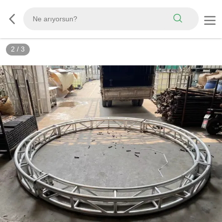
2
/
3