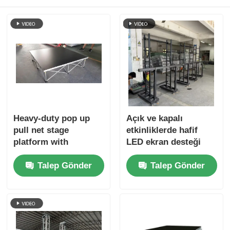
Alüminyum Aşama Çubuğu
Alüminyum Spigot Kafes
Alüminyum cıvata kare kafesi
Heavy-duty pop up
Açık ve kapalı
Alüminyum kafes sistemi
pull net stage
etkinliklerde hafif
platform with
LED ekran desteği
foldable structure,
için katlanabilir
Alüminyum sahne platformu
Talep Gönder
Talep Gönder
convenient for
yüksek dayanıklı
transport and
alüminyum alaşımlı
storage. Ideal for
sahne ekranı trasi
Katmanlı kabuk
event companies,
schools, churches
Kalabalık Barikatları
and wedding