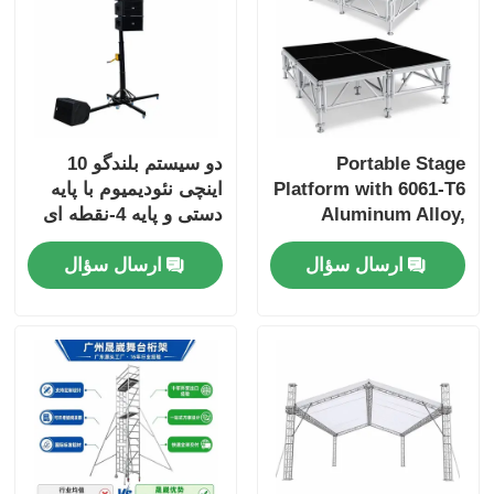
Portable Stage
دو سیستم بلندگو 10
Platform with 6061-T6
اینچی نئودیمیوم با پایه
Aluminum Alloy,
دستی و پایه 4-نقطه ای
500kg/m² Load
برای صدا حرفه ای
ارسال سؤال
ارسال سؤال
Capacity, and Tool-
Free Quick Assembly