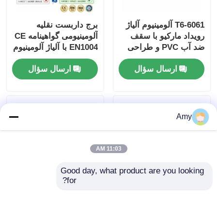
6061-T6 آلومینیوم آلیاژ
برج داربست نقلیه
رویداد مارکیو با سقف
آلومینیومی گواهینامه CE
ضد آب PVC و طراحی
EN1004 با آلیاژ آلومینیوم
قابل حمل ماژولار
6061-T6 و ارتفاع قابل
ارسال سؤال
ارسال سؤال
تنظیم 6-12 متر
Amy
11:03 AM
Good day, what product are you looking 
for?
پلتفرم صحنه دی جی
سیستم مرحله ای چوب
آلومینیومی دایره مربع
سقف آلومینیوم در چرخ
شیشه ای قابل برداشت
های قابل حمل