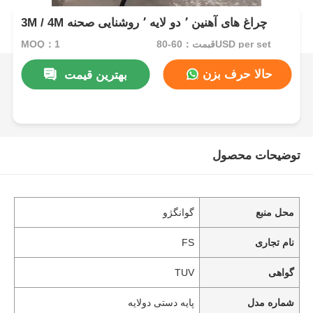
3M / 4M چراغ های آهنین ٬ دو لایه ٬ روشنایی صحنه
قیمت：60-80USD per set
MOQ：1
حالا حرف بزن
بهترین قیمت
توضیحات محصول
محل منبع
گوانگژو
نام تجاری
FS
گواهی
TUV
شماره مدل
پایه دستی دولایه