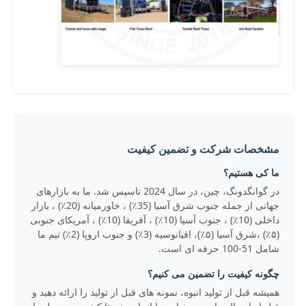
خرپا روشنایی کنسرت
براکت نمایشگر LED
مورد پرواز
مشخصات شرکت و تضمین کیفیت
گیره روشنایی مرحله
ما کی هستیم؟
در گوانگدونگ، چین، در سال 2024 تاسیس شد. ما به بازارهای
جهانی از جمله جنوب شرق آسیا (35٪) ، خاورمیانه (20٪) ، بازار
برج بلند
داخلی (10٪) ، جنوب آسیا (10٪) ، آفریقا (10٪) ، آمریکای جنوبی
(۵٪) ،شرق آسیا (۵٪)، اقیانوسیه (3٪) و جنوب اروپا (2٪) تیم ما
شامل 51-100 حرفه ای است.
خرپای دایره
چگونه کیفیت را تضمین می کنیم؟
همیشه قبل از تولید انبوه، نمونه های قبل از تولید را ارائه دهید و
تجهیزات صحنه استفاده شده