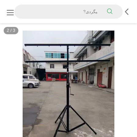
2
/
3