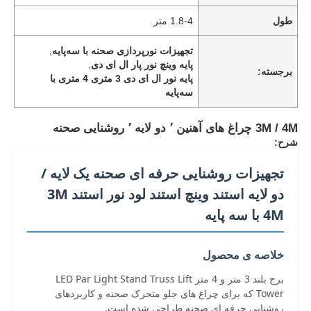
طول
1.8-4 متر
تجهیزات نورپردازی صحنه با سه‌پایه
,
پایه وینچ نور پار ال ای دی
,
برجسته:
پایه نور ال ای دی 3 متری 4 متری با
سه‌پایه
3M / 4M چراغ های آهنین ٬ دو لایه ٬ روشنایی صحنه
شرح:
تجهیزات روشنایی حرفه ای صحنه یک لایه /
دو لایه استند وینچ استند لود نور استند 3M
4M با سه پایه
خلاصه ی محصول
برج بلند 3 متر و 4 متر LED Par Light Stand Truss Lift
Tower که برای چراغ های جلو متحرک صحنه و کاربردهای
روشنایی حرفه ای صحنه طراحی شده است.