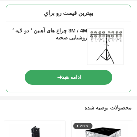
بهترين قيمت رو براي
3M / 4M چراغ های آهنین ٬ دو لایه ٬
روشنایی صحنه
ادامه هید
محصولات توصیه شده