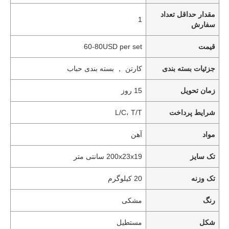
مقدار حداقل تعداد
1
سفارش
قیمت
60-80USD per set
جزئیات بسته بندی
کارتن ， بسته بندی حباب
زمان تحویل
15 روز
شرایط پرداخت
L/C، T/T
مواد
آهن
تک سایز
200x23x19 سانتی متر
تک وزنه
20 کیلوگرم
رنگ
مشکی
شکل
مستطیل