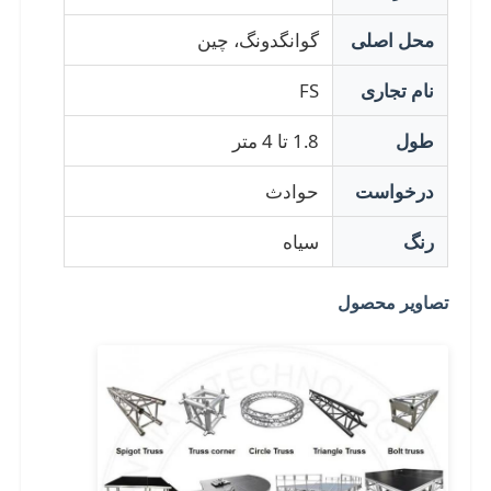
محل اصلی
گوانگدونگ، چین
درباره ما
نام تجاری
FS
تور کارخانه
طول
1.8 تا 4 متر
درخواست
حوادث
کنترل کیفیت
رنگ
سیاه
با ما تماس بگیرید
تصاویر محصول
اخبار
پرونده ها
درخواست نقل قول