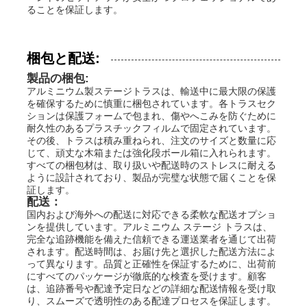
ることを保証します。
梱包と配送:
製品の梱包:
アルミニウム製ステージトラスは、輸送中に最大限の保護
を確保するために慎重に梱包されています。各トラスセク
ションは保護フォームで包まれ、傷やへこみを防ぐために
耐久性のあるプラスチックフィルムで固定されています。
その後、トラスは積み重ねられ、注文のサイズと数量に応
じて、頑丈な木箱または強化段ボール箱に入れられます。
すべての梱包材は、取り扱いや配送時のストレスに耐える
ように設計されており、製品が完璧な状態で届くことを保
証します。
配送：
国内および海外への配送に対応できる柔軟な配送オプショ
ンを提供しています。アルミニウム ステージ トラスは、
完全な追跡機能を備えた信頼できる運送業者を通じて出荷
されます。配送時間は、お届け先と選択した配送方法によ
って異なります。品質と正確性を保証するために、出荷前
にすべてのパッケージが徹底的な検査を受けます。顧客
は、追跡番号や配達予定日などの詳細な配送情報を受け取
り、スムーズで透明性のある配達プロセスを保証します。