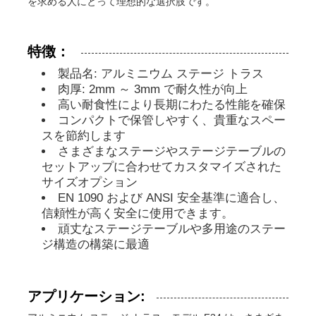
を求める人にとって理想的な選択肢です。
コンサートのライト・トラス
特徴：
製品名: アルミニウム ステージ トラス
LEDディスプレイブラケット
肉厚: 2mm ～ 3mm で耐久性が向上
高い耐食性により長期にわたる性能を確保
コンパクトで保管しやすく、貴重なスペー
フライトケース
スを節約します
さまざまなステージやステージテーブルの
セットアップに合わせてカスタマイズされた
舞台照明クランプ
サイズオプション
EN 1090 および ANSI 安全基準に適合し、
リフティングタワー
信頼性が高く安全に使用できます。
頑丈なステージテーブルや多用途のステー
ジ構造の構築に最適
円形トランス
アプリケーション:
中古舞台装置