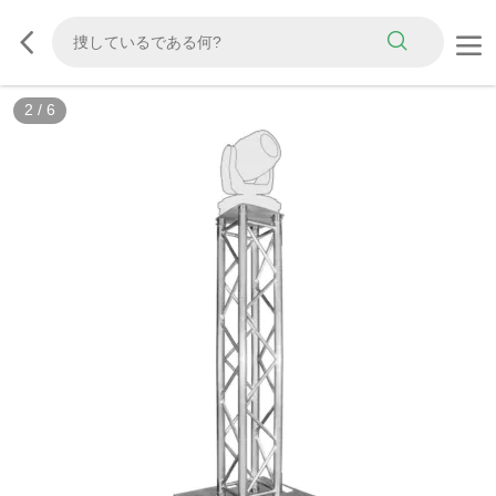
2
/
6