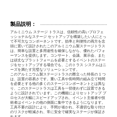
製品説明：
アルミニウム ステージ トラスは、信頼性の高いプロフェ
ッショナルなステージ セットアップを構築したい人にとっ
て不可欠なコンポーネントです。効率と利便性の両方を念
頭に置いて設計されたこのアルミニウム製ステージトラス
は、簡単な設置と多用途性を確保しながら、優れたパフォ
ーマンスを提供します。コンサート、会議、展示会、また
は頑丈なプラットフォームを必要とするイベントのステー
ジをセットアップする場合でも、このトラス システムはニ
ーズを満たす完璧なソリューションです。
このアルミニウム製ステージトラスの際立った特長の 1 つ
は、設置の容易さです。重い工具や長時間の組み立て時間
家
を必要とする他の多くのステージコンポーネントとは異な
り、このステージトラスは工具を一切使わずに設置できる
ように設計されています。この機能によりセットアップ プ
ロセスが大幅にスピードアップされ、イベント主催者や技
製品
術者はイベントの他の側面に集中できるようになります。
工具不要の設計により、手間が省かれ、不適切な取り付け
のリスクが軽減され、常に安全で確実なステージが保証さ
ビデオ
れます。