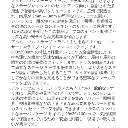
アルミニウム ステージ トラス、モデル F34 は、さまざま
なステージやイベントのセットアップ向けに設計された多
用途で信頼性の高いソリューションです。広州で製造さ
れ、肉厚が 2mm ～ 3mm の堅牢なアルミニウム製ステー
ジ トラスは、耐久性と安定性を保証し、照明、音響機器、
その他のステージ コンポーネントのサポートに最適です。
TUV の認定を受けたこの製品は、プロのイベント制作に不
可欠な高い安全性と品質基準を保証します。
アルミニウム ステージ トラスの主な用途の 1 つは、コン
サートやライブ パフォーマンスのステージです。
290x290mm の寸法と軽量アルミニウム合金構造により、
持ち運びが簡単で迅速な組み立てが可能で、屋内と屋外の
両方の会場に完璧にフィットします。トラスを組み合わせ
て頑丈なステージ テーブルを作成したり、より大きなステ
ージ設計に統合したりすることで、サイズや設計構成に応
じてかなりの重量を支えることができる堅牢なフレームワ
ークを提供できます。
アルミニウム ステージ トラスのもう 1 つの一般的なシナ
リオは、展示会や見本市のブースです。トラスのモジュー
ル式の性質により、出展者は注目を集め、バナー、照明器
具、視聴覚機器などのさまざまな表示要素をサポートする
カスタム セットアップを設計できます。トラスのコンパク
トな単一パッケージ サイズは 29x29x100cm で、気泡緩衝
材で保護されているため、安全に到着し、現場での取り扱
いが簡単です。