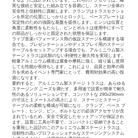
実な接続と安定した組み立てを容易にし、ステージ全体の
安全性と信頼性に貢献します。クランプはトラスセクショ
アルミ製のステージ・トラス
ンを所定の位置にしっかりとロックし、ベースプレートは
安定性のための強固な基盤を提供します。ヒンジは位置と
角度に柔軟性をもたらし、ピンとボルトは使用中にすべて
の部品がしっかりと固定された状態を保証します。
アルミニウム栓のトラス
ライブ音楽パフォーマンス用の仮設ステージを構築する場
合でも、プレゼンテーションやディスプレイ用のステージ
テーブルをセットアップする場合でも、アルミニウム製ス
アルミニウムボルト 方形トランス
テージ トラスは比類のない利便性と耐久性を実現します。
軽量アルミニウム構造は腐食や摩耗に強く、繰り返し使用
しても性能が長持ちします。これにより、品質と効率の両
方を求めるイベント専門家にとって、費用対効果の高い投
アルミ・トラスシステム
資になります。
要約すると、アルミニウム製ステージ トラスは、あらゆる
ステージング ニーズを満たす、多用途で設置が簡単で耐久
アルミ製ステージプラットフォーム
性のあるソリューションです。コンパクトな 290x290mm
の寸法と 1 メートルの高さにより、ステージとステージ
テーブルの柔軟な構成が可能になり、クランプ、ベース プ
レート、ヒンジ、ピン、ボルトなどの必須アクセサリが含
レイヤ・トラス
まれているため、安全で安定したセットアップが保証され
ます。設置に工具が不要で、コンパクトに収納できること
を重視した設計のこのアルミニウム製ステージトラスは、
群衆 の バリケード
信頼性の高いプロフェッショナルなステージングシステム