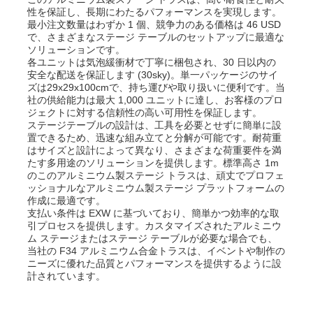
性を保証し、長期にわたるパフォーマンスを実現します。
最小注文数量はわずか 1 個、競争力のある価格は 46 USD
で、さまざまなステージ テーブルのセットアップに最適な
ソリューションです。
各ユニットは気泡緩衝材で丁寧に梱包され、30 日以内の
安全な配送を保証します (30sky)。単一パッケージのサイ
ズは29x29x100cmで、持ち運びや取り扱いに便利です。当
社の供給能力は最大 1,000 ユニットに達し、お客様のプロ
ジェクトに対する信頼性の高い可用性を保証します。
ステージテーブルの設計は、工具を必要とせずに簡単に設
置できるため、迅速な組み立てと分解が可能です。耐荷重
はサイズと設計によって異なり、さまざまな荷重要件を満
たす多用途のソリューションを提供します。標準高さ 1m
のこのアルミニウム製ステージ トラスは、頑丈でプロフェ
ッショナルなアルミニウム製ステージ プラットフォームの
作成に最適です。
支払い条件は EXW に基づいており、簡単かつ効率的な取
引プロセスを提供します。カスタマイズされたアルミニウ
ム ステージまたはステージ テーブルが必要な場合でも、
当社の F34 アルミニウム合金トラスは、イベントや制作の
ニーズに優れた品質とパフォーマンスを提供するように設
計されています。