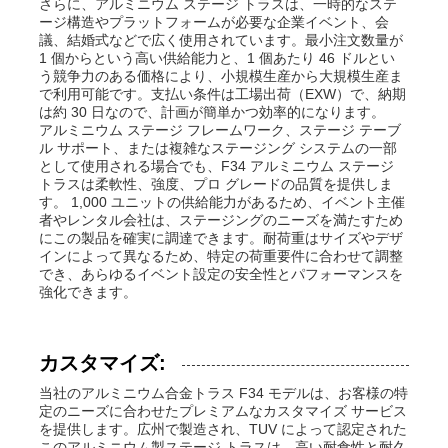
さらに、アルミニウム ステージ トラスは、一時的なステ
ージ構造やプラットフォームが必要な企業イベント、会
議、結婚式などで広く使用されています。最小注文数量が
1 個からという高い供給能力と、1 個あたり 46 ドルとい
う競争力のある価格により、小規模生産から大規模生産ま
で利用可能です。支払い条件は工場出荷（EXW）で、納期
は約 30 日なので、計画が簡単かつ効率的になります。
アルミニウム ステージ フレームワーク、ステージ テーブ
ル サポート、または複雑なステージング システムの一部
として使用される場合でも、F34 アルミニウム ステージ
トラスは柔軟性、強度、プロ グレードの品質を提供しま
す。 1,000 ユニットの供給能力があるため、イベント主催
者やレンタル会社は、ステージングのニーズを満たすため
にこの製品を確実に調達できます。耐荷重はサイズやデザ
インによって異なるため、特定の荷重要件に合わせて調整
でき、あらゆるイベント設定の安全性とパフォーマンスを
強化できます。
カスタマイズ:
当社のアルミニウム合金トラス F34 モデルは、お客様の特
定のニーズに合わせたプレミアムなカスタマイズ サービス
を提供します。広州で製造され、TUV によって認定された
このアルミニウム製ステージ トラスは、高い耐食性と耐久