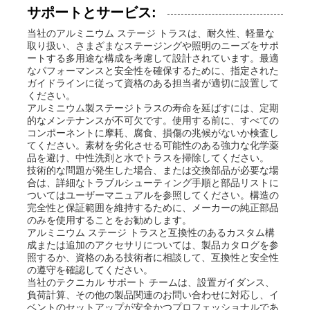
サポートとサービス:
当社のアルミニウム ステージ トラスは、耐久性、軽量な
取り扱い、さまざまなステージングや照明のニーズをサポ
ートする多用途な構成を考慮して設計されています。最適
なパフォーマンスと安全性を確保するために、指定された
ガイドラインに従って資格のある担当者が適切に設置して
ください。
アルミニウム製ステージトラスの寿命を延ばすには、定期
的なメンテナンスが不可欠です。使用する前に、すべての
コンポーネントに摩耗、腐食、損傷の兆候がないか検査し
てください。素材を劣化させる可能性のある強力な化学薬
品を避け、中性洗剤と水でトラスを掃除してください。
技術的な問題が発生した場合、または交換部品が必要な場
合は、詳細なトラブルシューティング手順と部品リストに
ついてはユーザーマニュアルを参照してください。構造の
完全性と保証範囲を維持するために、メーカーの純正部品
のみを使用することをお勧めします。
アルミニウム ステージ トラスと互換性のあるカスタム構
成または追加のアクセサリについては、製品カタログを参
照するか、資格のある技術者に相談して、互換性と安全性
の遵守を確認してください。
当社のテクニカル サポート チームは、設置ガイダンス、
負荷計算、その他の製品関連のお問い合わせに対応し、イ
ベントのセットアップが安全かつプロフェッショナルであ