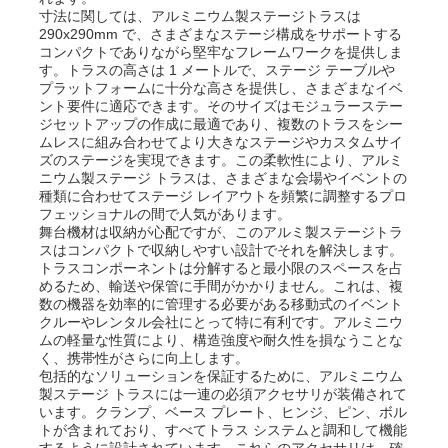
寸法に関しては、アルミニウム製ステージトラスは
290x290mm で、さまざまなステージ構成をサポートする
コンパクトでありながら堅牢なフレームワークを提供しま
わたしたち に つい て
す。トラスの高さは 1 メートルで、ステージ テーブルや
プラットフォームに十分な高さを提供し、さまざまなイベ
ント要件に適応できます。そのサイズはモジュラーステー
工場見学
ジセットアップの作成に最適であり、複数のトラスをシー
ムレスに組み合わせてより大きなステージやカスタムサイ
ズのステージを実現できます。この柔軟性により、アルミ
ニウム製ステージ トラスは、さまざまな会場やイベントの
品質管理
種類に合わせてステージ レイアウトを頻繁に調整するプロ
フェッショナルの間で人気があります。
舞台機材は収納が心配ですが、このアルミ製ステージトラ
お問い合わせ
スはコンパクトで収納しやすい設計でそれを解決します。
トラスコンポーネントは分解すると最小限のスペースを占
めるため、輸送や保管に手間がかかりません。これは、複
数の機器を効率的に管理する必要がある移動式のイベント
ニュース
クルーやレンタル会社にとって特に有利です。アルミニウ
ムの軽量な性質により、構造強度や耐久性を損なうことな
く、携帯性がさらに向上します。
事件
包括的なソリューションを保証するために、アルミニウム
製ステージ トラスには一連の必須アクセサリが装備されて
います。クランプ、ベース プレート、ヒンジ、ピン、ボル
トが含まれており、すべてトラス システムと調和して機能
見積もりをリクエストしてください
するように設計されています。これらのアクセサリは、確