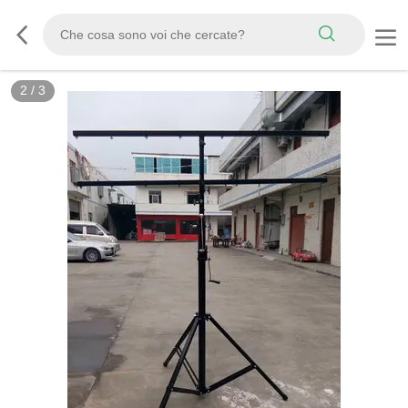
2
/
3