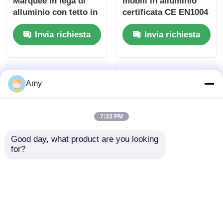
Marquee in lega di
mobili in alluminio
alluminio con tetto in
certificata CE EN1004
PVC impermeabile e
con lega di alluminio
Invia richiesta
Invia richiesta
design modulare
6061-T6 e altezza
portatile
regolabile da 6 a 12 m
Amy
7:33 PM
Good day, what product are you looking 
for?
Piattaforma di
Sistema di
palcoscenico in vetro
palcoscenico mobile
rotondo quadrato in
con traliccio per tetto
alluminio DJ portatile
in alluminio su ruote
Invia richiesta
Invia richiesta
staccabile per eventi