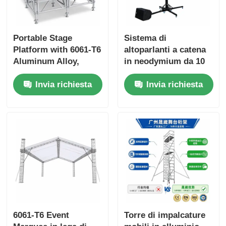
Portable Stage
Sistema di
Platform with 6061-T6
altoparlanti a catena
Aluminum Alloy,
in neodymium da 10
500kg/m² Load
pollici con cabina
Invia richiesta
Invia richiesta
Capacity, and Tool-
manuale e base a 4
Free Quick Assembly
punti per il suono
audio professionale
6061-T6 Event
Torre di impalcature