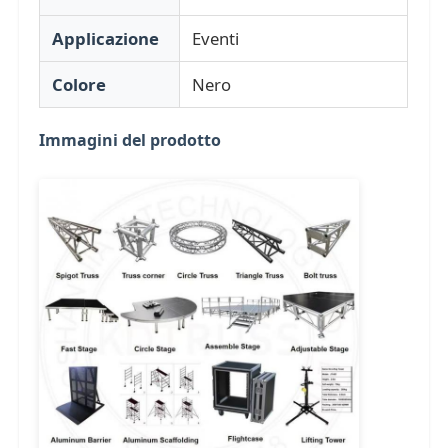
Applicazione
Eventi
Tracciato per palchi in alluminio
Colore
Nero
capriata di alluminio della spina
Immagini del prodotto
Bullone in alluminio per traliccio quadrato
Sistema di tralicci in alluminio
Piattaforma per palcoscenico in alluminio
Fabbricazione a strati
Barricate della folla