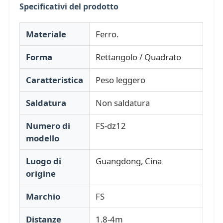
Specificativi del prodotto
Su di noi
Materiale
Ferro.
Forma
Rettangolo / Quadrato
Visita alla fabbrica
Caratteristica
Peso leggero
Controllo della qualità
Saldatura
Non saldatura
Contattaci
Numero di
FS-dz12
modello
Notizie
Luogo di
Guangdong, Cina
origine
Casi
Marchio
FS
Chiedi un preventivo
Distanze
1.8-4m