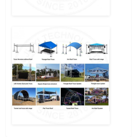
Truss per illuminazione concerti
Supporto per il display a LED
Caso di volo
Clampo per illuminazione di palcoscenico
Torre di sollevamento
Tracciato circolare
attrezzature sceniche usate