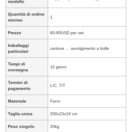
modello
Quantità di ordine
1
minimo
Prezzo
60-80USD per set
Imballaggi
cartone ， avvolgimento a bolle
particolari
Tempi di
15 giorni
consegna
Termini di
L/C, T/T
pagamento
Materiale
Ferro
Taglia unica
200x23x19 cm
Peso singolo
20kg