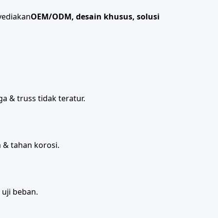
yediakan
OEM/ODM, desain khusus, solusi
a & truss tidak teratur.
 & tahan korosi.
uji beban.