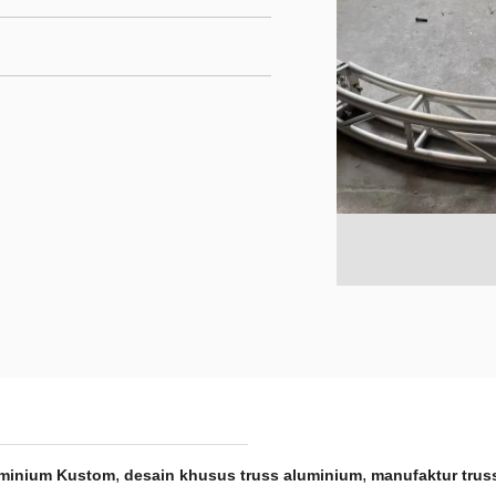
,
,
minium Kustom
desain khusus truss aluminium
manufaktur tru