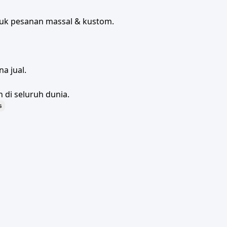
tuk pesanan massal & kustom.
a jual.
 di seluruh dunia.
s