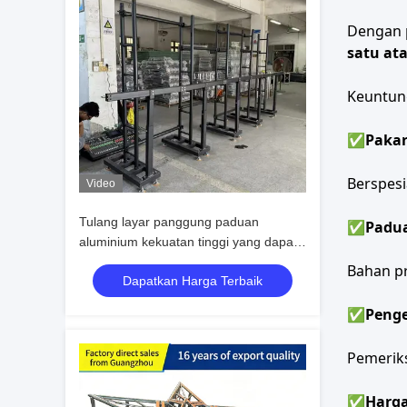
Dengan 
satu at
Keuntun
✅
Pakar
Berspesi
Video
Tulang layar panggung paduan
✅
Padua
aluminium kekuatan tinggi yang dapat
dilipat untuk dukungan layar LED
Bahan pr
Dapatkan Harga Terbaik
ringan dalam acara luar dan dalam
ruangan
✅
Penge
Pemeriks
✅
Harga