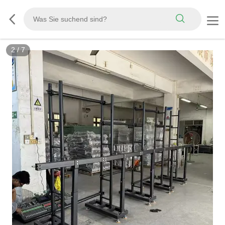
2
/
7