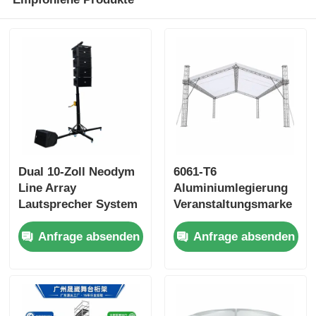
Über uns
Werksbesichtigung
Qualitätskontrolle
Dual 10-Zoll Neodym
6061-T6
Kontakt mit uns
Line Array
Aluminiumlegierung
Lautsprecher System
Veranstaltungsmarke
Neuigkeiten
mit manuellem
mit wasserdichtem
Anfrage absenden
Anfrage absenden
Windenstand und 4-
PVC-Dach und
Punkte-Ausleger-
modularem tragbaren
Rechtssachen
Basis für Pro Audio
Design
Sound
Angebot anfordern