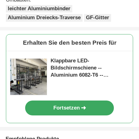
leichter Aluminiumbinder
Aluminium Dreiecks-Traverse
GF-Gitter
Erhalten Sie den besten Preis für
Klappbare LED-
Bildschirmschiene --
Aluminium 6082-T6 --
Innen-/Außen
Heim
Fortsetzen
Produkte
Videos
Empfohlene Produkte